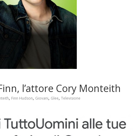
Finn, l’attore Cory Monteith
,
,
,
,
teith
Finn Hudson
Giovani
Glee
Televisione