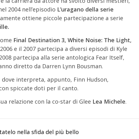
e la carriera da attore ha svolto diversi mestieri,
 nel 2004 nell’episodio
L’uragano della serie
vamente ottiene piccole partecipazione a serie
lle.
 come
Final Destination 3, White Noise: The Light,
l 2006 e il 2007 partecipa a diversi episodi di Kyle
008 partecipa alla serie antologica Fear Itself,
odanno diretto da Darren Lynn Bousman.
, dove interpreta, appunto, Finn Hudson,
on spiccate doti per il canto.
sua relazione con la co-star di Glee
Lea Michele
.
atelo nella sfida del più bello