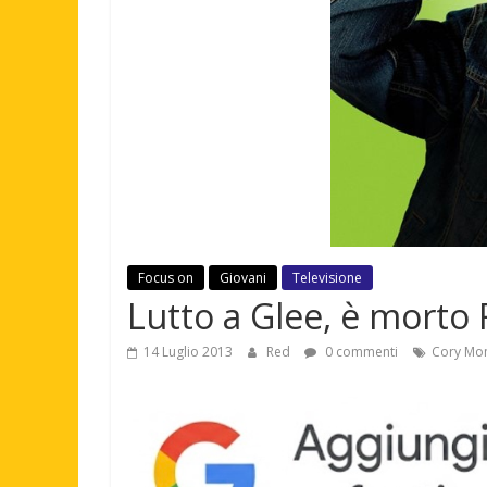
Focus on
Giovani
Televisione
Lutto a Glee, è morto 
14 Luglio 2013
Red
0 commenti
Cory Mon