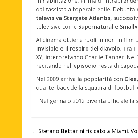
in riabilitazione. Prima di intraprender
dal tassista all’operaio edile. Debutta
televisiva Stargate Atlantis
, successi
televisive come
Supernatural e Smallvi
Al cinema ottiene ruoli minori in film
Invisible e Il respiro del diavolo
. Tra i
XY, interpretando Charlie Tanner. Nel 2
recitando nell’episodio Festa di cap
Nel 2009 arriva la popolarità con
Glee
quarterback della squadra di football c
Nel gennaio 2012 diventa ufficiale la 
←
Stefano Bettarini fisicato a Miami. Vot