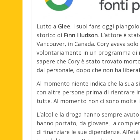
Lutto a
Glee
. I suoi fans oggi piangol
storico di
Finn Hudson
.
L’attore è sta
Vancouver, in Canada. Cory aveva solo 
volontariamente in un programma di ri
sapere che Cory è stato trovato morto
dal personale, dopo che non ha liberato
Al momento niente indica che la sua s
con altre persone prima di rientrare i
tutte. Al momento non ci sono molte in
L’alcol e la droga hanno sempre avuto 
hanno portato, da giovane, a compiere,
di finanziare le sue dipendenze. All’et