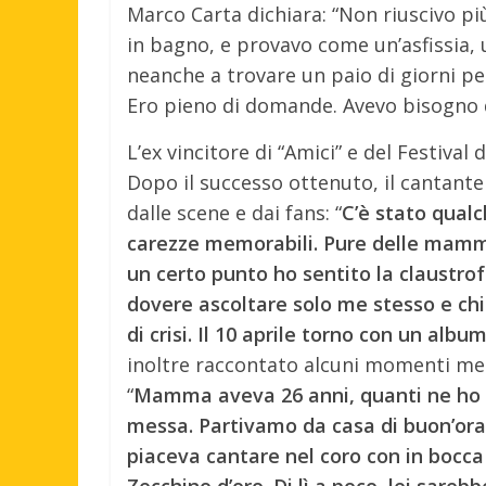
Marco Carta dichiara: “Non riuscivo pi
in bagno, e provavo come un’asfissia, 
neanche a trovare un paio di giorni p
Ero pieno di domande. Avevo bisogno d
L’ex vincitore di “Amici” e del Festival
Dopo il successo ottenuto, il cantant
dalle scene e dai fans: “
C’è stato qualc
carezze memorabili. Pure delle mamme
un certo punto ho sentito la claustrofo
dovere ascoltare solo me stesso e chi
di crisi. Il 10 aprile torno con un albu
inoltre raccontato alcuni momenti mem
“
Mamma aveva 26 anni, quanti ne ho i
messa. Partivamo da casa di buon’ora
piaceva cantare nel coro con in bocca
Zecchino d’oro. Di lì a poco, lei sareb