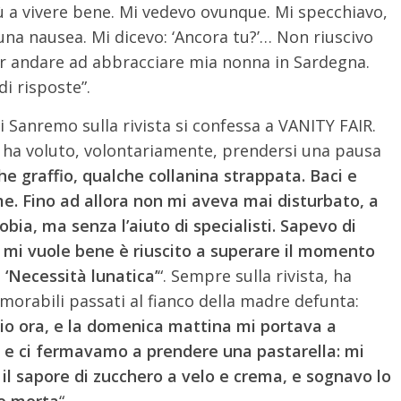
ù a vivere bene. Mi vedevo ovunque. Mi specchiavo,
una nausea. Mi dicevo: ‘Ancora tu?’… Non riuscivo
er andare ad abbracciare mia nonna in Sardegna.
i risposte”.
 di Sanremo sulla rivista si confessa a VANITY FAIR.
e ha voluto, volontariamente, prendersi una pausa
he graffio, qualche collanina strappata. Baci e
. Fino ad allora non mi aveva mai disturbato, a
bia, ma senza l’aiuto di specialisti. Sapevo di
 mi vuole bene è riuscito a superare il momento
m ‘Necessità lunatica’
“. Sempre sulla rivista, ha
orabili passati al fianco della madre defunta:
o ora, e la domenica mattina mi portava a
 e ci fermavamo a prendere una pastarella: mi
 il sapore di zucchero a velo e crema, e sognavo lo
be morta
“.