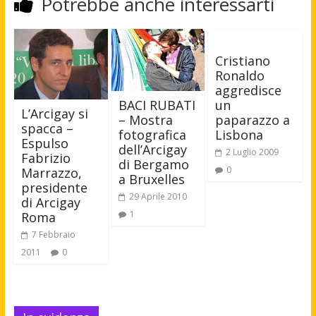
Potrebbe anche interessarti
Cristiano
Ronaldo
aggredisce
un
BACI RUBATI
L’Arcigay si
paparazzo a
– Mostra
spacca –
Lisbona
fotografica
Espulso
dell’Arcigay
2 Luglio 2009
Fabrizio
di Bergamo
0
Marrazzo,
a Bruxelles
presidente
29 Aprile 2010
di Arcigay
1
Roma
7 Febbraio
2011
0