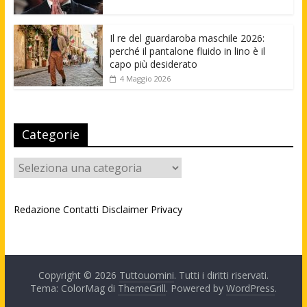
Il re del guardaroba maschile 2026:
perché il pantalone fluido in lino è il
capo più desiderato
4 Maggio 2026
Categorie
Categorie
Redazione
Contatti
Disclaimer
Privacy
Copyright © 2026
Tuttouomini
. Tutti i diritti riservati.
Tema: ColorMag di
ThemeGrill
. Powered by
WordPress
.