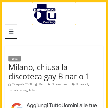
Salta
al
contenuto
Tuttouomini
News,
Tv,
Cinema,
Motori,
News
gay
Milano, chiusa la
news
discoteca gay Binario 1
e
la
,
22 Aprile 2008
Red
3 commenti
Binario 1
moda
,
discoteca gay
Milano
maschile