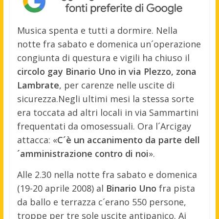
Musica spenta e tutti a dormire. Nella
notte fra sabato e domenica un´operazione
congiunta di questura e vigili ha chiuso il
circolo gay Binario Uno in via Plezzo, zona
Lambrate
, per carenze nelle uscite di
sicurezza.
Negli ultimi mesi la stessa sorte
era toccata ad altri locali in via Sammartini
frequentati da omosessuali. Ora l´Arcigay
attacca: «
C´è un accanimento da parte dell
´amministrazione contro di noi
».
Alle 2.30 nella notte fra sabato e domenica
(19-20 aprile 2008) al
Binario Uno
fra pista
da ballo e terrazza c´erano 550 persone,
troppe per tre sole uscite antipanico. Ai