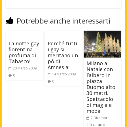
Potrebbe anche interessarti
La notte gay
Perché tutti
fiorentina
i gay si
profuma di
meritano un
Tabasco!
pò di
Milano a
Amnesia!
Natale con
20 Marzo 2009
l’albero in
14 Marzo 2009
0
piazza
0
Duomo alto
30 metri.
Spettacolo
di magia e
moda
7 Dicembre
2014
0