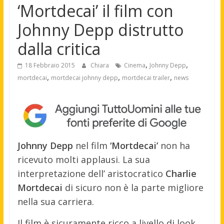
‘Mortdecai’ il film con
Johnny Depp distrutto
dalla critica
,
,
18 Febbraio 2015
Chiara
Cinema
Johnny Depp
,
,
,
mortdecai
mortdecai johnny depp
mortdecai trailer
news
Johnny Depp
nel film
‘Mortdecai’
non ha
ricevuto molti applausi. La sua
interpretazione dell’ aristocratico
Charlie
Mortdecai
di sicuro non è la parte migliore
nella sua carriera.
Il film è sicuramente ricco a livello di look,