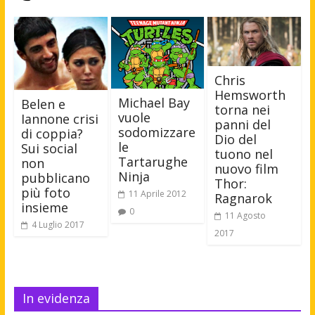
Chris
Hemsworth
Michael Bay
Belen e
torna nei
vuole
Iannone crisi
panni del
sodomizzare
di coppia?
Dio del
le
Sui social
tuono nel
Tartarughe
non
nuovo film
Ninja
pubblicano
Thor:
più foto
11 Aprile 2012
Ragnarok
insieme
0
11 Agosto
4 Luglio 2017
2017
In evidenza