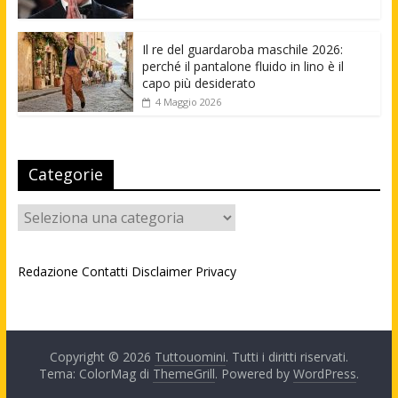
Il re del guardaroba maschile 2026:
perché il pantalone fluido in lino è il
capo più desiderato
4 Maggio 2026
Categorie
Categorie
Redazione
Contatti
Disclaimer
Privacy
Copyright © 2026
Tuttouomini
. Tutti i diritti riservati.
Tema: ColorMag di
ThemeGrill
. Powered by
WordPress
.