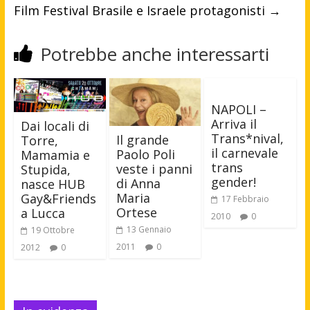
Film Festival Brasile e Israele protagonisti
→
Potrebbe anche interessarti
NAPOLI –
Arriva il
Dai locali di
Trans*nival,
Il grande
Torre,
il carnevale
Paolo Poli
Mamamia e
trans
veste i panni
Stupida,
gender!
di Anna
nasce HUB
Maria
Gay&Friends
17 Febbraio
Ortese
a Lucca
2010
0
13 Gennaio
19 Ottobre
2011
0
2012
0