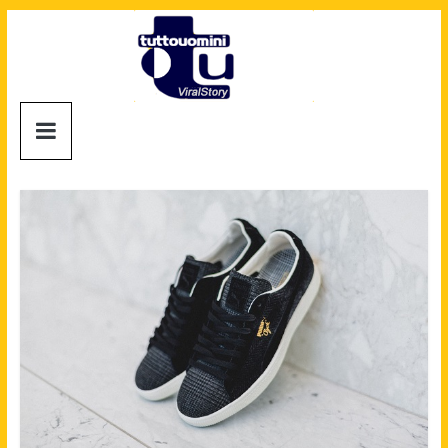
Salta
al
contenuto
Tuttouomini
News,
Tv,
Cinema,
Motori,
gay
news
e
la
moda
maschile