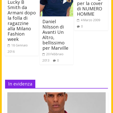
Lucky B
per la cover
Smith da
di NUMERO
Armani dopo
HOMME
la folla di
4 Marzo 2009
Daniel
ragazzine
Nilsson di
0
alla Milano
Avanti Un
Fashion
Altro,
week
bellissimo
18 Gennaio
per Marville
2016
20 Febbraio
2013
0
In evidenza