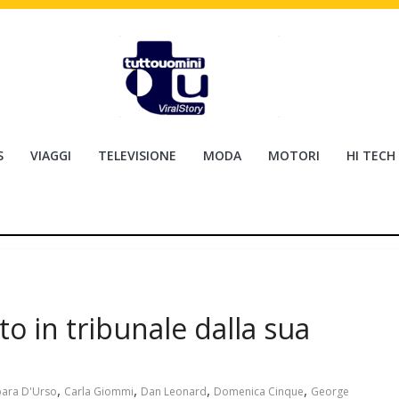
S
VIAGGI
TELEVISIONE
MODA
MOTORI
HI TECH
o in tribunale dalla sua
,
,
,
,
ara D'Urso
Carla Giommi
Dan Leonard
Domenica Cinque
George