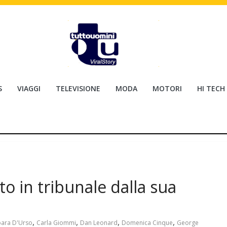
S
VIAGGI
TELEVISIONE
MODA
MOTORI
HI TECH
o in tribunale dalla sua
,
,
,
,
ara D'Urso
Carla Giommi
Dan Leonard
Domenica Cinque
George