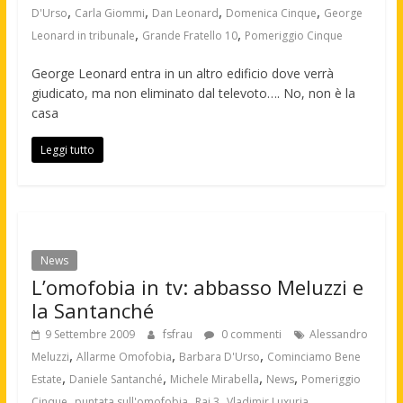
,
,
,
,
D'Urso
Carla Giommi
Dan Leonard
Domenica Cinque
George
,
,
Leonard in tribunale
Grande Fratello 10
Pomeriggio Cinque
George Leonard entra in un altro edificio dove verrà
giudicato, ma non eliminato dal televoto…. No, non è la
casa
Leggi tutto
News
L’omofobia in tv: abbasso Meluzzi e
la Santanché
9 Settembre 2009
fsfrau
0 commenti
Alessandro
,
,
,
Meluzzi
Allarme Omofobia
Barbara D'Urso
Cominciamo Bene
,
,
,
,
Estate
Daniele Santanché
Michele Mirabella
News
Pomeriggio
,
,
,
Cinque
puntata sull'omofobia
Rai 3
Vladimir Luxuria