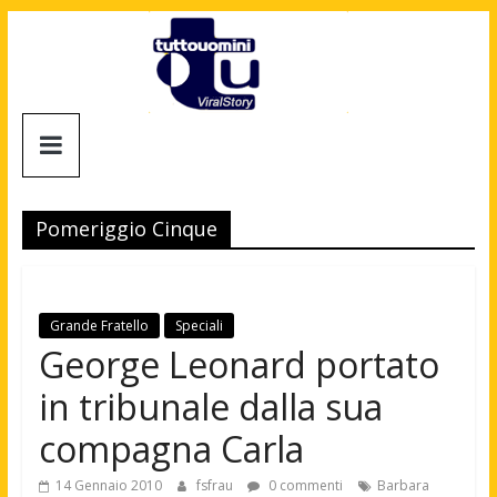
Salta
al
contenuto
Tuttouomini
News,
Tv,
Pomeriggio Cinque
Cinema,
Motori,
gay
news
Grande Fratello
Speciali
e
George Leonard portato
la
in tribunale dalla sua
moda
maschile
compagna Carla
14 Gennaio 2010
fsfrau
0 commenti
Barbara