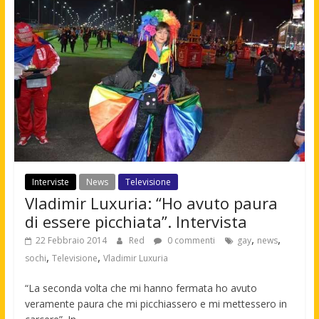
Interviste
News
Televisione
Vladimir Luxuria: “Ho avuto paura
di essere picchiata”. Intervista
,
,
22 Febbraio 2014
Red
0 commenti
gay
news
,
,
sochi
Televisione
Vladimir Luxuria
“La seconda volta che mi hanno fermata ho avuto
veramente paura che mi picchiassero e mi mettessero in