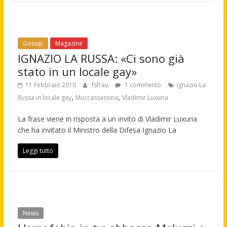
Gossip
Magazine
IGNAZIO LA RUSSA: «Ci sono già
stato in un locale gay»
11 Febbraio 2010
fsfrau
1 commento
Ignazio La
,
,
Russa in locale gay
Muccassassina
Vladimir Luxuria
La frase viene in risposta a un invito di Vladimir Luxuria
che ha invitato il Ministro della Difesa Ignazio La
Leggi tutto
News