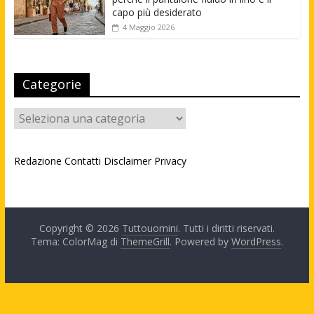
capo più desiderato
4 Maggio 2026
Categorie
Categorie
Redazione
Contatti
Disclaimer
Privacy
Copyright © 2026
Tuttouomini
. Tutti i diritti riservati.
Tema: ColorMag di
ThemeGrill
. Powered by
WordPress
.