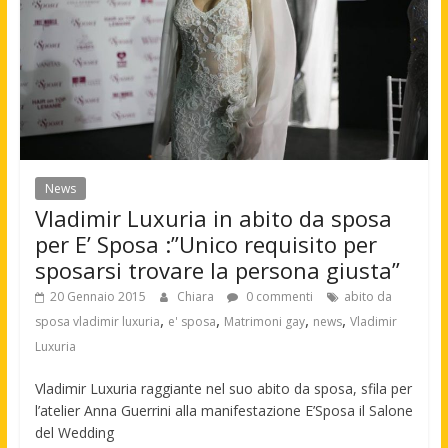
News
Vladimir Luxuria in abito da sposa
per E’ Sposa :”Unico requisito per
sposarsi trovare la persona giusta”
20 Gennaio 2015
Chiara
0 commenti
abito da
,
,
,
,
sposa vladimir luxuria
e' sposa
Matrimoni gay
news
Vladimir
Luxuria
Vladimir Luxuria raggiante nel suo abito da sposa, sfila per
l’atelier Anna Guerrini alla manifestazione E’Sposa il Salone
del Wedding