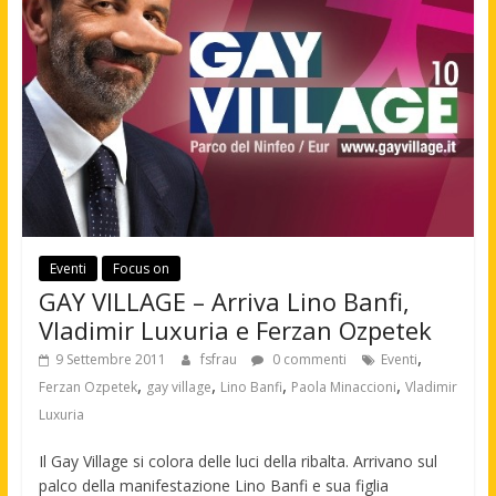
Eventi
Focus on
GAY VILLAGE – Arriva Lino Banfi,
Vladimir Luxuria e Ferzan Ozpetek
,
9 Settembre 2011
fsfrau
0 commenti
Eventi
,
,
,
,
Ferzan Ozpetek
gay village
Lino Banfi
Paola Minaccioni
Vladimir
Luxuria
Il Gay Village si colora delle luci della ribalta. Arrivano sul
palco della manifestazione Lino Banfi e sua figlia