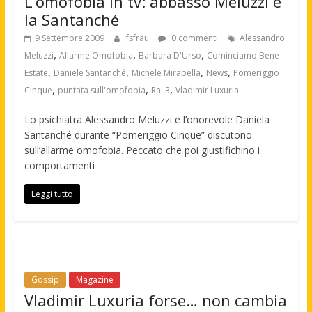
L’omofobia in tv: abbasso Meluzzi e
la Santanché
9 Settembre 2009
fsfrau
0 commenti
Alessandro
,
,
,
Meluzzi
Allarme Omofobia
Barbara D'Urso
Cominciamo Bene
,
,
,
,
Estate
Daniele Santanché
Michele Mirabella
News
Pomeriggio
,
,
,
Cinque
puntata sull'omofobia
Rai 3
Vladimir Luxuria
Lo psichiatra Alessandro Meluzzi e l’onorevole Daniela
Santanché durante “Pomeriggio Cinque” discutono
sull’allarme omofobia. Peccato che poi giustifichino i
comportamenti
Leggi tutto
Gossip
Magazine
Vladimir Luxuria forse… non cambia