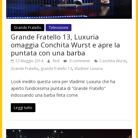
Grande Fratello
Televisione
Grande Fratello 13, Luxuria
omaggia Conchita Wurst e apre la
puntata con una barba
,
12 Maggio 2014
Red
0 commenti
Conchita Wurst
,
,
Grande Fratello
grande fratello 13
Vladimir Luxuria
Look inedito questa sera per Vladimir Luxuria che ha
aperto l’undicesima puntata di “Grande Fratello”
indossando una barba finta come
Leggi tutto