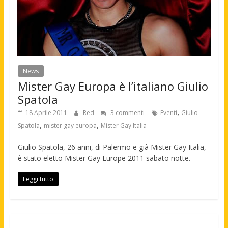
News
Mister Gay Europa è l’italiano Giulio
Spatola
,
18 Aprile 2011
Red
3 commenti
Eventi
Giulio
,
,
Spatola
mister gay europa
Mister Gay Italia
Giulio Spatola, 26 anni, di Palermo e già Mister Gay Italia,
è stato eletto Mister Gay Europe 2011 sabato notte.
Leggi tutto