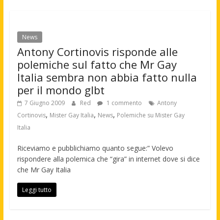
News
Antony Cortinovis risponde alle
polemiche sul fatto che Mr Gay
Italia sembra non abbia fatto nulla
per il mondo glbt
7 Giugno 2009
Red
1 commento
Antony
,
,
,
Cortinovis
Mister Gay Italia
News
Polemiche su Mister Gay
Italia
Riceviamo e pubblichiamo quanto segue:” Volevo
rispondere alla polemica che “gira” in internet dove si dice
che Mr Gay Italia
Leggi tutto