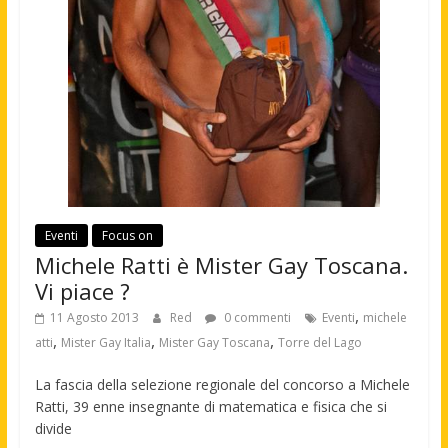
Eventi
Focus on
Michele Ratti è Mister Gay Toscana.
Vi piace ?
,
11 Agosto 2013
Red
0 commenti
Eventi
michele
,
,
,
atti
Mister Gay Italia
Mister Gay Toscana
Torre del Lago
La fascia della selezione regionale del concorso a Michele
Ratti, 39 enne insegnante di matematica e fisica che si
divide