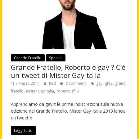
Grande Fratello
Speciali
Grande Fratello, Roberto è gay ? C’è
un tweet di Mister Gay talia
,
,
7 Marzo 2014
Red
0 commenti
gay
gf13
grand
,
,
fratello
Mister Gay Italia
roberto gf13
Apprendiamo da gay.it le prime indiscrezioni sulla nuova
edizione del Grande Fratello. Mister Gay Italia 2013 lancia
un tweet e
Leggi tutto