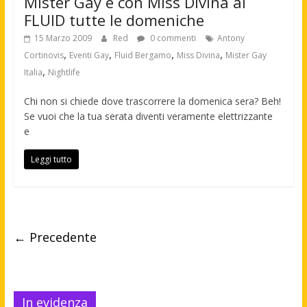
Mister Gay è con Miss Divina al
FLUID tutte le domeniche
15 Marzo 2009
Red
0 commenti
Antony
,
,
,
,
Cortinovis
Eventi Gay
Fluid Bergamo
Miss Divina
Mister Gay
,
Italia
Nightlife
Chi non si chiede dove trascorrere la domenica sera? Beh!
Se vuoi che la tua serata diventi veramente elettrizzante
e
Leggi tutto
← Precedente
In evidenza