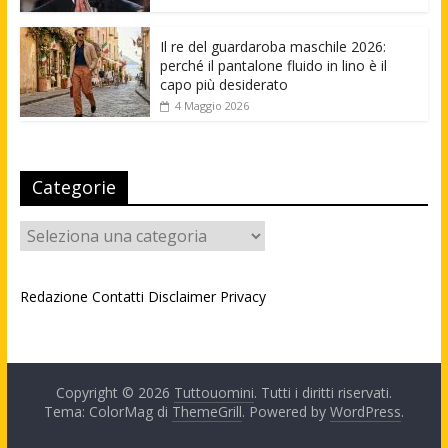
Il re del guardaroba maschile 2026:
perché il pantalone fluido in lino è il
capo più desiderato
4 Maggio 2026
Categorie
Categorie
Redazione
Contatti
Disclaimer
Privacy
Copyright © 2026
Tuttouomini
. Tutti i diritti riservati.
Tema: ColorMag di
ThemeGrill
. Powered by
WordPress
.