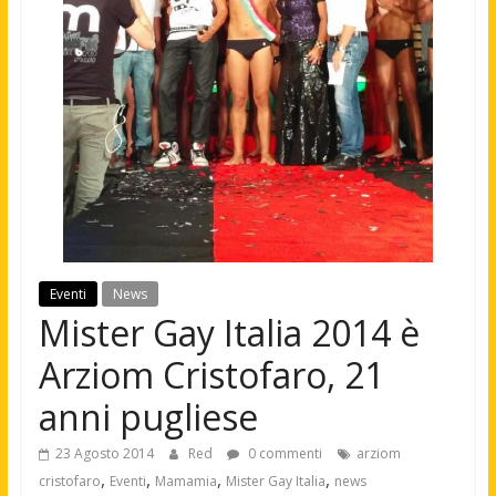
Eventi
News
Mister Gay Italia 2014 è
Arziom Cristofaro, 21
anni pugliese
23 Agosto 2014
Red
0 commenti
arziom
,
,
,
,
cristofaro
Eventi
Mamamia
Mister Gay Italia
news