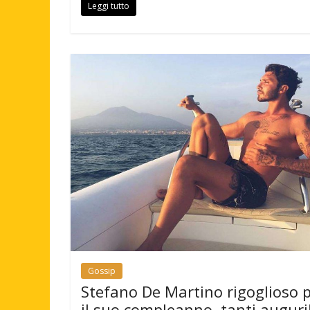
Leggi tutto
Gossip
Stefano De Martino rigoglioso 
il suo compleanno, tanti auguri