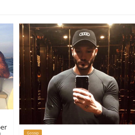
per
!
Gossip