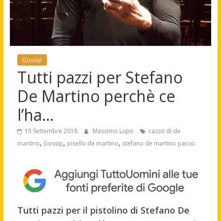
Gossip
Tutti pazzi per Stefano
De Martino perchè ce
l’ha…
15 Settembre 2018
Massimo Lupo
cazzo di de
,
,
,
martino
Gossip
pisello de martino
stefano de martino pacco
Tutti pazzi per il pistolino di Stefano De