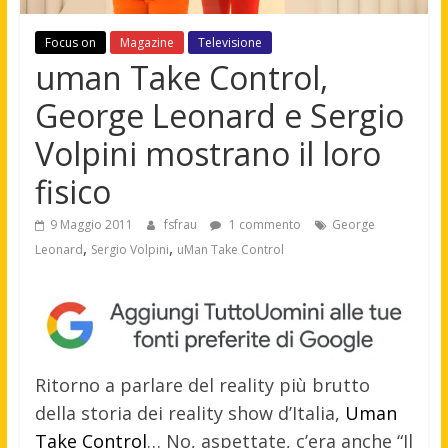
Focus on
Magazine
Televisione
uman Take Control,
George Leonard e Sergio
Volpini mostrano il loro
fisico
9 Maggio 2011
fsfrau
1 commento
George
,
,
Leonard
Sergio Volpini
uMan Take Control
Ritorno a parlare del reality più brutto
della storia dei reality show d’Italia,
Uman
Take Control
… No, aspettate, c’era anche “Il