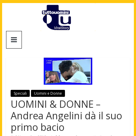
Salta
al
contenuto
Tuttouomini
News,
Tv,
Cinema,
Motori,
gay
news
Speciali
Uomini e Donne
e
UOMINI & DONNE –
la
moda
Andrea Angelini dà il suo
maschile
primo bacio