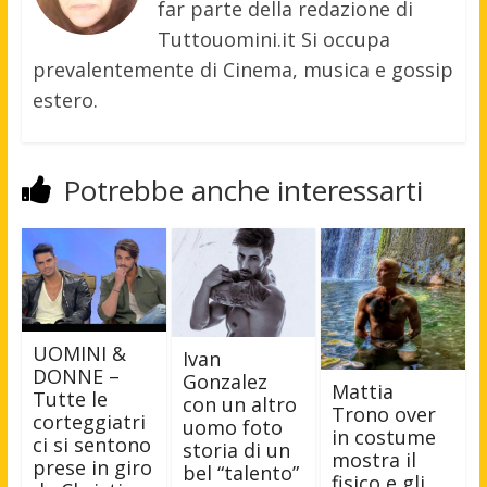
far parte della redazione di
Tuttouomini.it Si occupa
prevalentemente di Cinema, musica e gossip
estero.
Potrebbe anche interessarti
UOMINI &
Ivan
DONNE –
Gonzalez
Mattia
Tutte le
con un altro
Trono over
corteggiatri
uomo foto
in costume
ci si sentono
storia di un
mostra il
prese in giro
bel “talento”
fisico e gli