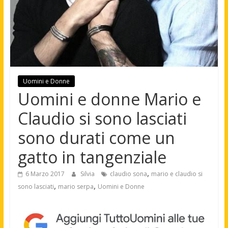
Uomini e Donne
Uomini e donne Mario e
Claudio si sono lasciati
sono durati come un
gatto in tangenziale
,
6 Marzo 2017
Silvia
claudio sona
mario e claudio si
,
,
sono lasciati
mario serpa
Uomini e Donne