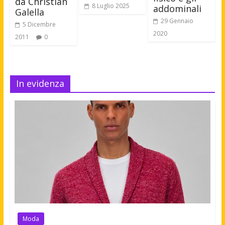
da Christian
8 Luglio 2025
addominali
Galella
29 Gennaio
5 Dicembre
2020
2011
0
In evidenza
Moda