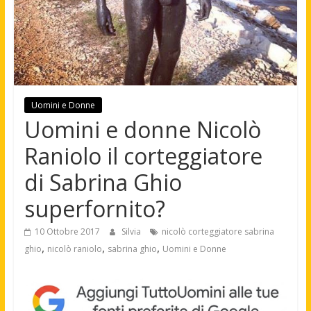
Uomini e Donne
Uomini e donne Nicolò
Raniolo il corteggiatore
di Sabrina Ghio
superfornito?
10 Ottobre 2017
Silvia
nicolò corteggiatore sabrina
,
,
,
ghio
nicolò raniolo
sabrina ghio
Uomini e Donne