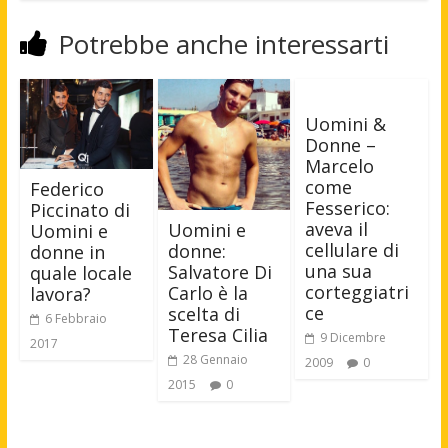
Potrebbe anche interessarti
Uomini &
Donne –
Marcelo
come
Federico
Fesserico:
Piccinato di
aveva il
Uomini e
Uomini e
cellulare di
donne:
donne in
una sua
Salvatore Di
quale locale
corteggiatri
Carlo è la
lavora?
ce
scelta di
6 Febbraio
Teresa Cilia
9 Dicembre
2017
28 Gennaio
2009
0
2015
0