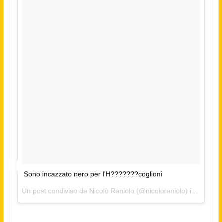
Sono incazzato nero per l’H???????coglioni
Un post condiviso da Nicolò Raniolo (@nicoloraniolo) in data:
21