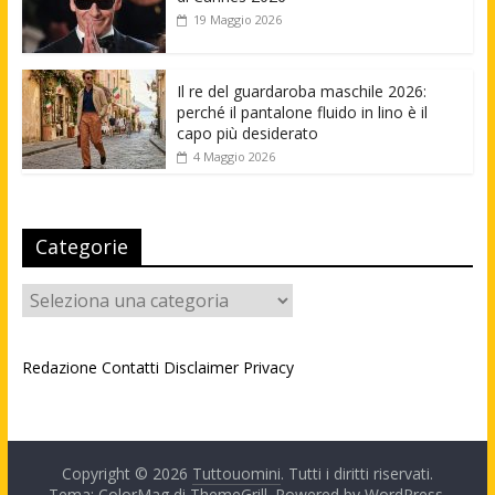
19 Maggio 2026
Il re del guardaroba maschile 2026:
perché il pantalone fluido in lino è il
capo più desiderato
4 Maggio 2026
Categorie
Categorie
Redazione
Contatti
Disclaimer
Privacy
Copyright © 2026
Tuttouomini
. Tutti i diritti riservati.
Tema: ColorMag di
ThemeGrill
. Powered by
WordPress
.