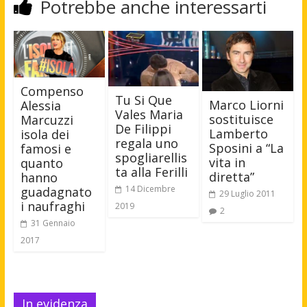
Potrebbe anche interessarti
Compenso
Tu Si Que
Marco Liorni
Alessia
Vales Maria
sostituisce
Marcuzzi
De Filippi
Lamberto
isola dei
regala uno
Sposini a “La
famosi e
spogliarellis
vita in
quanto
ta alla Ferilli
diretta”
hanno
14 Dicembre
guadagnato
29 Luglio 2011
i naufraghi
2019
2
31 Gennaio
2017
In evidenza