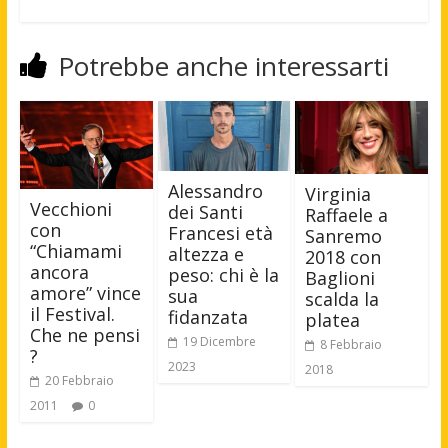
Potrebbe anche interessarti
Alessandro
Virginia
Vecchioni
dei Santi
Raffaele a
con
Francesi età
Sanremo
“Chiamami
altezza e
2018 con
ancora
peso: chi è la
Baglioni
amore” vince
sua
scalda la
il Festival.
fidanzata
platea
Che ne pensi
19 Dicembre
8 Febbraio
?
2023
2018
20 Febbraio
2011
0