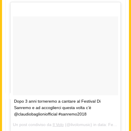
Dopo 3 anni torneremo a cantare al Festival Di
Sanremo e ad accoglierci questa volta c’è
@claudiobaglioniofficial #sanremo2018
Un post condiviso da
Il Volo
(@ilvolomusic) in data:
Feb 3, 2018 at 10:21 PST