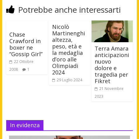
Potrebbe anche interessarti
Nicolò
Martinenghi
Chase
altezza,
Crawford in
peso, età e
boxer ne
Terra Amara
la medaglia
“Gossip Girl”
anticipazioni
d’oro alle
nuovo
22 Ottobre
Olimpiadi
dolore e
2008
1
2024
tragedia per
Fikret
29 Luglio 2024
21 Novembre
2023
In evidenza