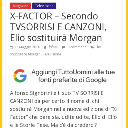
Magazine
Televisione
X-FACTOR – Secondo
TVSORRISI E CANZONI,
Elio sostituirà Morgan
11 Maggio 2010
fsfrau
0 commenti
Elio
,
sostituisce Morgan
Televisione
Alfonso Signorini e il suo TV SORRISI E
CANZONI dà per certo il nome di chi
sostiuirà Morgan nella nuova edizione di “X-
Factor” che pare sia, udite udite, Elio di Elio
e le Storie Tese. Ma c’è da crederci?