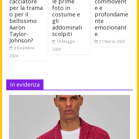
cacciatore
le prime
commovent
per la trama
foto in
e e
o per il
costume e
profondame
bellissimo
gli
nte
Aaron
addominali
emozionant
Taylor-
scolpiti
e
Johnson?
16 Maggio
17 Marzo 2025
9 Dicembre
2024
2024
In evidenza