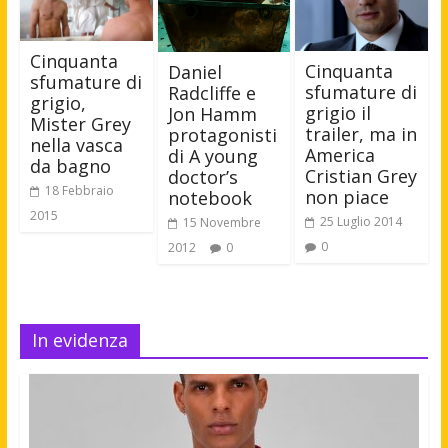
Cinquanta
Cinquanta
Daniel
sfumature di
sfumature di
Radcliffe e
grigio,
grigio il
Jon Hamm
Mister Grey
trailer, ma in
protagonisti
nella vasca
America
di A young
da bagno
Cristian Grey
doctor’s
18 Febbraio
non piace
notebook
2015
25 Luglio 2014
15 Novembre
0
2012
0
In evidenza