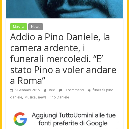
Musica
News
Addio a Pino Daniele, la
camera ardente, i
funerali mercoledi. “E’
stato Pino a voler andare
a Roma”
6 Gennaio 2015
Red
0 commenti
funerali pino
,
,
,
daniele
Musica
news
Pino Daniele