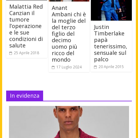
Malattia Red
Anant
Canzian il
Ambani chi è
tumore
la moglie del
l’operazione
Justin
del terzo
e le sue
Timberlake
figlio del
condizioni di
papà
decimo
salute
tenerissimo,
uomo più
sensuale sul
ricco del
25 Aprile 2018
palco
mondo
20 Aprile 2015
17 Luglio 2024
In evidenza