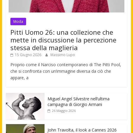
Moda
Pitti Uomo 26: una collezione che
mette in discussione la percezione
stessa della maglieria
15 Giugno 2026
Massimo Lupo
Proprio come il Narciso contemporaneo di The Pitti Pool,
che si confronta con un’immagine diversa da ciò che
appare, a
Miguel Angel Silvestre nell’ultima
campagna di Giorgio Armani
26 Maggio 2026
John Travolta, il look a Cannes 2026