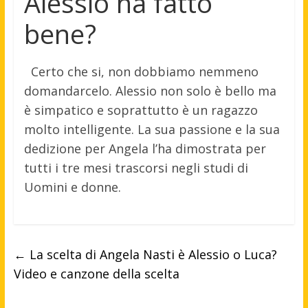
Alessio ha fatto
bene?
Certo che si, non dobbiamo nemmeno
domandarcelo. Alessio non solo è bello ma
è simpatico e soprattutto è un ragazzo
molto intelligente. La sua passione e la sua
dedizione per Angela l’ha dimostrata per
tutti i tre mesi trascorsi negli studi di
Uomini e donne.
←
La scelta di Angela Nasti è Alessio o Luca?
Video e canzone della scelta