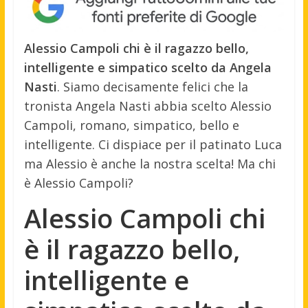
Alessio Campoli chi è il ragazzo bello,
intelligente e simpatico scelto da Angela
Nasti
. Siamo decisamente felici che la
tronista Angela Nasti abbia scelto Alessio
Campoli, romano, simpatico, bello e
intelligente. Ci dispiace per il patinato Luca
ma Alessio è anche la nostra scelta! Ma chi
è Alessio Campoli?
Alessio Campoli chi
è il ragazzo bello,
intelligente e