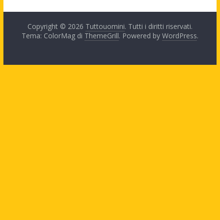
Copyright © 2026
Tuttouomini
. Tutti i diritti riservati.
Tema: ColorMag di
ThemeGrill
. Powered by
WordPress
.