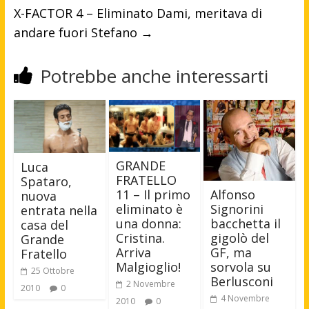
X-FACTOR 4 – Eliminato Dami, meritava di
andare fuori Stefano
→
Potrebbe anche interessarti
GRANDE
Luca
FRATELLO
Spataro,
Alfonso
11 – Il primo
nuova
Signorini
eliminato è
entrata nella
bacchetta il
una donna:
casa del
gigolò del
Cristina.
Grande
GF, ma
Arriva
Fratello
sorvola su
Malgioglio!
25 Ottobre
Berlusconi
2 Novembre
2010
0
4 Novembre
2010
0