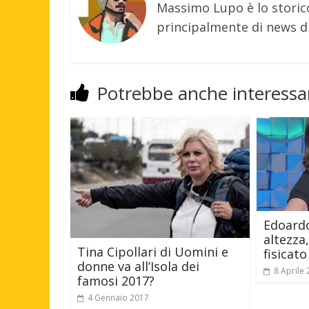
Massimo Lupo è lo storic
principalmente di news di
Potrebbe anche interessar
Edoardo
altezza,
Tina Cipollari di Uomini e
fisicat
donne va all’Isola dei
8 Aprile
famosi 2017?
4 Gennaio 2017