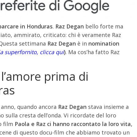
sbarcare in Honduras
.
Raz Degan
bello forte ma
ato, ammirato, criticato: chi è veramente Raz
 Questa settimana
Raz Degan
è in
nomination
ia superfornito, clicca qui
)
. Ma cos’ha fatto Raz
 l’amore prima di
ras
e anno, quando ancora
Raz Degan
stava insieme a
 sulla cresta dell’onda. Vi ricordate del loro
o film
Paola e Raz ci hanno raccontato la loro vita,
 scene di questo docu-film che abbiamo trovato un