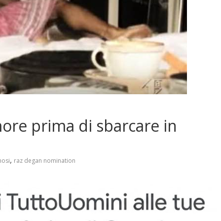
more prima di sbarcare in
,
mosi
raz degan nomination