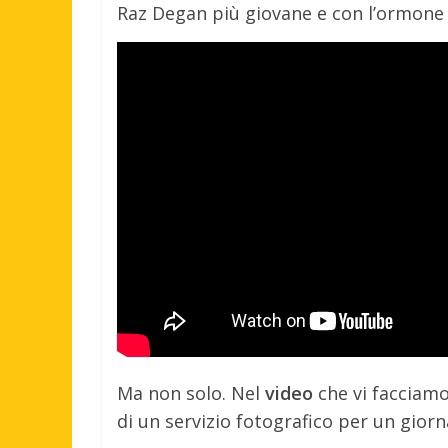
Raz Degan più giovane e con l’ormone 
Ma non solo. Nel
video
che vi facciamo
di un servizio fotografico per un giorna