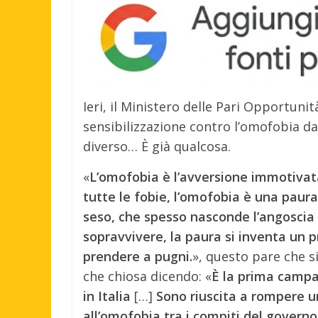
Ieri, il Ministero delle Pari Opportun
sensibilizzazione contro l’omofobia dal
diverso… È già qualcosa.
«
L’omofobia è l’avversione immotivat
tutte le fobie, l’omofobia è una paura 
seso, che spesso nasconde l’angoscia d
sopravvivere, la paura si inventa un 
prendere a pugni.
», questo pare che si
che chiosa dicendo: «
È la prima campa
in Italia
[…]
Sono riuscita a rompere un
all’omofobia tra i compiti del governo