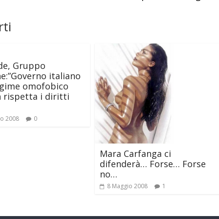
ti
de, Gruppo
e:”Governo italiano
egime omofobico
rispetta i diritti
io 2008
0
Mara Carfanga ci
difenderà… Forse… Forse
no…
8 Maggio 2008
1