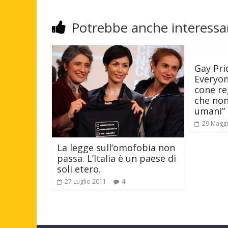
Potrebbe anche interessar
Gay Pri
Everyon
cone r
che non 
umani”
29 Magg
La legge sull’omofobia non
passa. L’Italia è un paese di
soli etero.
27 Luglio 2011
4