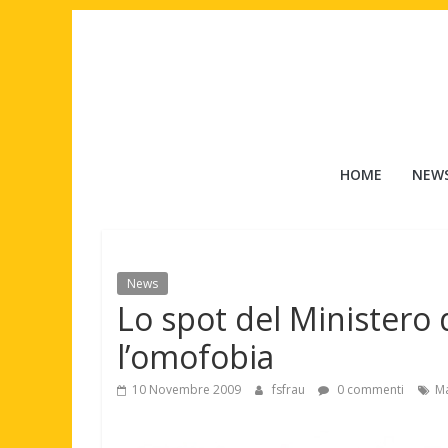
Salta
al
contenuto
Tuttouomini
HOME
NEW
News,
Tv,
Cinema,
Motori,
News
gay
Lo spot del Ministero 
news
e
l’omofobia
la
moda
10 Novembre 2009
fsfrau
0 commenti
Ma
maschile