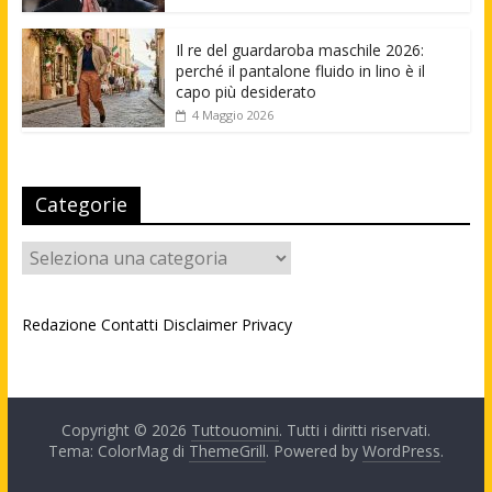
Il re del guardaroba maschile 2026:
perché il pantalone fluido in lino è il
capo più desiderato
4 Maggio 2026
Categorie
Categorie
Redazione
Contatti
Disclaimer
Privacy
Copyright © 2026
Tuttouomini
. Tutti i diritti riservati.
Tema: ColorMag di
ThemeGrill
. Powered by
WordPress
.