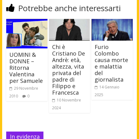
Potrebbe anche interessarti
Chi è
Furio
Cristiano De
Colombo
UOMINI &
Andrè: età,
causa morte
DONNE –
altezza, vita
e malattia
Ritorna
privata del
del
Valentina
padre di
giornalista
per Samuele
Filippo e
14 Gennaio
29 Novembre
Francesca
2025
2010
0
10 Novembre
2024
In evidenza