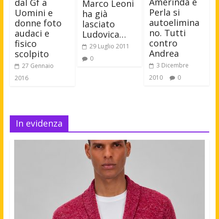
Amerinda e
dal Gf a
Marco Leoni
Perla si
Uomini e
ha già
autoelimina
donne foto
lasciato
no. Tutti
audaci e
Ludovica…
contro
fisico
29 Luglio 2011
Andrea
scolpito
0
3 Dicembre
27 Gennaio
2010
0
2016
In evidenza