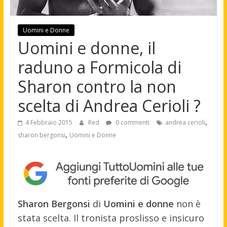
Uomini e Donne
Uomini e donne, il
raduno a Formicola di
Sharon contro la non
scelta di Andrea Cerioli ?
,
4 Febbraio 2015
Red
0 commenti
andrea cerioli
,
sharon bergonsi
Uomini e Donne
Sharon Bergonsi
di
Uomini e donne
non è
stata scelta. Il tronista proslisso e insicuro