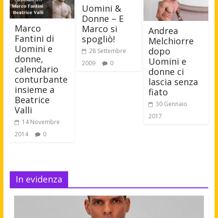
Uomini &
Donne – E
Marco
Marco si
Andrea
Fantini di
spogliò!
Melchiorre
Uomini e
dopo
28 Settembre
donne,
Uomini e
2009
0
calendario
donne ci
conturbante
lascia senza
insieme a
fiato
Beatrice
30 Gennaio
Valli
2017
14 Novembre
2014
0
In evidenza