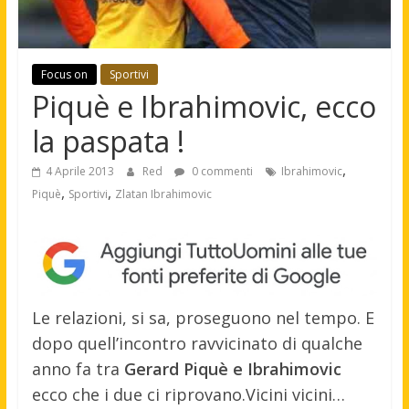
Focus on
Sportivi
Piquè e Ibrahimovic, ecco
la paspata !
,
4 Aprile 2013
Red
0 commenti
Ibrahimovic
,
,
Piquè
Sportivi
Zlatan Ibrahimovic
Le relazioni, si sa, proseguono nel tempo. E
dopo quell’incontro ravvicinato di qualche
anno fa tra
Gerard Piquè e Ibrahimovic
ecco che i due ci riprovano.
Vicini vicini…