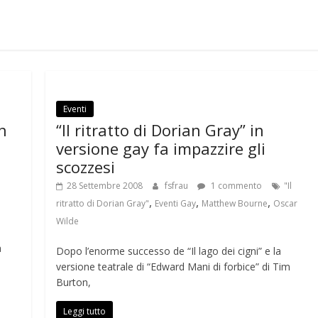
Eventi
n
“Il ritratto di Dorian Gray” in
versione gay fa impazzire gli
scozzesi
28 Settembre 2008
fsfrau
1 commento
"Il
,
,
,
ritratto di Dorian Gray"
Eventi Gay
Matthew Bourne
Oscar
Wilde
a
Dopo l’enorme successo de “Il lago dei cigni” e la
versione teatrale di “Edward Mani di forbice” di Tim
Burton,
Leggi tutto