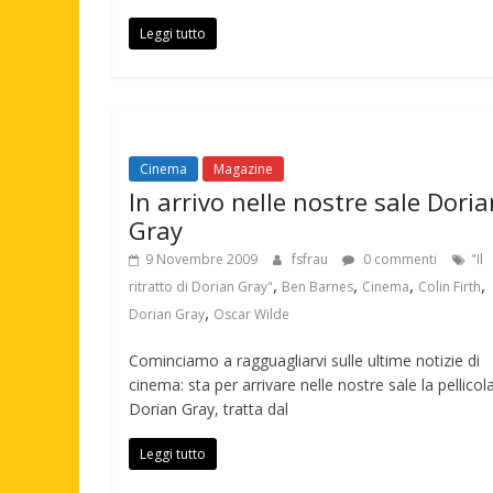
Leggi tutto
Cinema
Magazine
In arrivo nelle nostre sale Doria
Gray
9 Novembre 2009
fsfrau
0 commenti
"Il
,
,
,
,
ritratto di Dorian Gray"
Ben Barnes
Cinema
Colin Firth
,
Dorian Gray
Oscar Wilde
Cominciamo a ragguagliarvi sulle ultime notizie di
cinema: sta per arrivare nelle nostre sale la pellicol
Dorian Gray, tratta dal
Leggi tutto