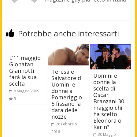
!
Potrebbe anche interessarti
L’11 maggio
Gionatan
Giannotti
Teresa e
Uomini e
farà la sua
Salvatore di
donne la
scelta
Uomini e
scelta di
donne a
8 Maggio 2009
Oscar
Pomeriggio
5
Branzani 30
5 fissano la
maggio chi
data delle
ha scelto
nozze
Eleonora o
26 Febbraio
Karin?
2016
30 Maggio