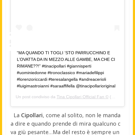
“MA QUANDO TI TOGLI ‘STO PARRUCCHINO E
L’OVATTA DA IN MEZZO ALLE GAMBE, MA CHE CI
RIMANE??!” #tinacipollari #giannisperti
#uominiedonne #tronoclassico #mariadefilippi
#lorenzoriccardi #teresalangella #andreacerioli
#luigimastroianni #saraaffifella @tinacipollarioriginal
Un post condiviso da
Tina Cipollari Official Fan ©
(@tinacipollari_officialfc) in data:
La
Cipollari
, come al solito, non le manda
a dire e quando prende di mira qualcuno c
va giù pesante…Ma del resto è sempre un