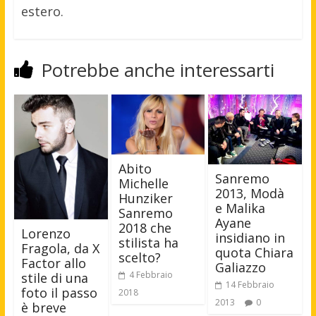
estero.
Potrebbe anche interessarti
Abito
Sanremo
Michelle
2013, Modà
Hunziker
e Malika
Sanremo
Ayane
2018 che
Lorenzo
insidiano in
stilista ha
Fragola, da X
quota Chiara
scelto?
Factor allo
Galiazzo
4 Febbraio
stile di una
14 Febbraio
foto il passo
2018
2013
0
è breve