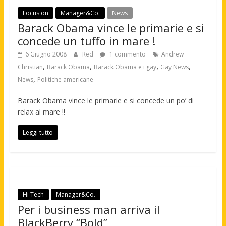
Focus on
Manager&Co.
News
Barack Obama vince le primarie e si
concede un tuffo in mare !
6 Giugno 2008
Red
1 commento
Andrew
,
,
,
,
Christian
Barack Obama
Barack Obama e i gay
Gay News
,
News
Politiche americane
Barack Obama vince le primarie e si concede un po’ di
relax al mare !!
Leggi tutto
Hi Tech
Manager&Co.
Per i business man arriva il
BlackBerry “Bold”