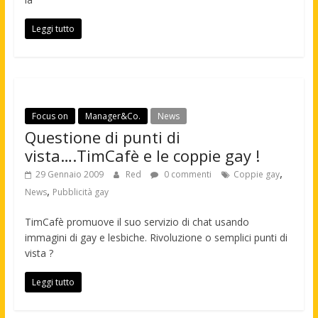
Leggi tutto
Focus on
Manager&Co.
News
Questione di punti di
vista….TimCafè e le coppie gay !
,
29 Gennaio 2009
Red
0 commenti
Coppie gay
,
News
Pubblicità gay
TimCafè promuove il suo servizio di chat usando
immagini di gay e lesbiche. Rivoluzione o semplici punti di
vista ?
Leggi tutto