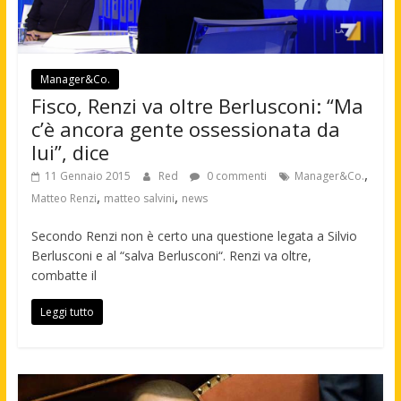
Manager&Co.
Fisco, Renzi va oltre Berlusconi: “Ma
c’è ancora gente ossessionata da
lui”, dice
,
11 Gennaio 2015
Red
0 commenti
Manager&Co.
,
,
Matteo Renzi
matteo salvini
news
Secondo Renzi non è certo una questione legata a Silvio
Berlusconi e al “salva Berlusconi“. Renzi va oltre,
combatte il
Leggi tutto