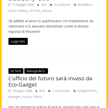
13 Maggio 2008
Red
0 commenti
BlackBerry
,
,
,
Bold
Cellulari
Hi Tech
Iphone
Gli addetti ai lavori lo aspettavano con trepidazione da
settimane e lo avevano etichettato come la dovuta
risposta di Research
Leggi tutto
Hi Tech
Manager&Co.
L’ufficio del futuro sarà invaso da
Eco-Gadget
,
4 Maggio 2008
Red
1 commento
Gadget hitech
,
,
Manager
Post-it
Ufficio
Per chi riempie la stanza di post-it, ma poi non solo non si