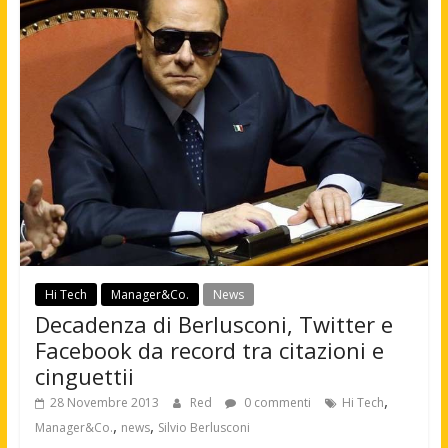
Hi Tech
Manager&Co.
News
Decadenza di Berlusconi, Twitter e
Facebook da record tra citazioni e
cinguettii
,
28 Novembre 2013
Red
0 commenti
Hi Tech
,
,
Manager&Co.
news
Silvio Berlusconi