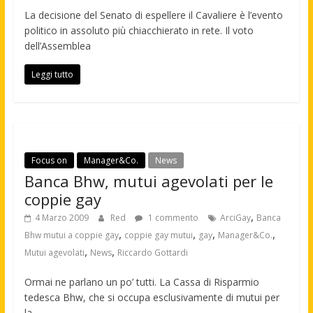
La decisione del Senato di espellere il Cavaliere è l’evento
politico in assoluto più chiacchierato in rete. Il voto
dell’Assemblea
Leggi tutto
Focus on
Manager&Co.
News
Banca Bhw, mutui agevolati per le
coppie gay
,
4 Marzo 2009
Red
1 commento
ArciGay
Banca
,
,
,
,
Bhw mutui a coppie gay
coppie gay mutui
gay
Manager&Co.
,
,
Mutui agevolati
News
Riccardo Gottardi
Ormai ne parlano un po’ tutti. La Cassa di Risparmio
tedesca Bhw, che si occupa esclusivamente di mutui per
la