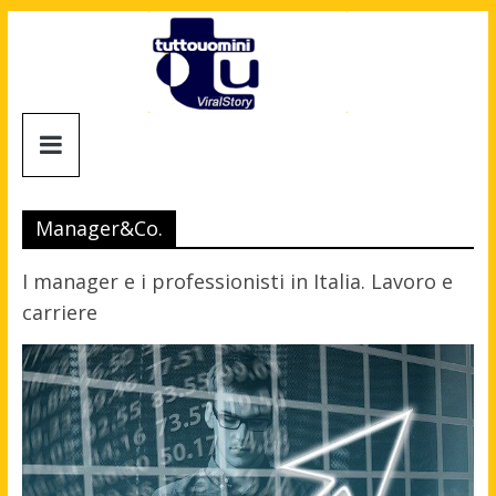
Salta
al
contenuto
Tuttouomini
News,
Tv,
Manager&Co.
Cinema,
Motori,
I manager e i professionisti in Italia. Lavoro e
gay
carriere
news
e
la
moda
maschile