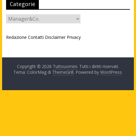
Categorie
Categorie
Redazione
Contatti
Disclaimer
Privacy
Copyright © 2026
Tuttouomini
. Tutti i diritti riservati.
Tema: ColorMag di
ThemeGrill
. Powered by
WordPress
.