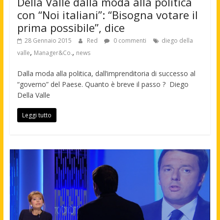
Della Valle dalla moda alla politica
con “Noi italiani”: “Bisogna votare il
prima possibile”, dice
28 Gennaio 2015
Red
0 commenti
diego della
,
,
valle
Manager&Co.
news
Dalla moda alla politica, dall’imprenditoria di successo al
“governo” del Paese. Quanto è breve il passo ? Diego
Della Valle
Leggi tutto