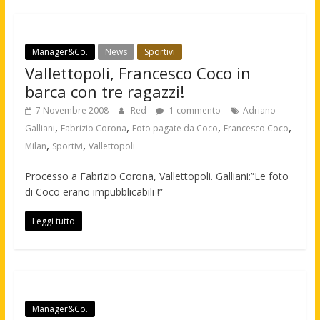
Manager&Co.
News
Sportivi
Vallettopoli, Francesco Coco in
barca con tre ragazzi!
7 Novembre 2008
Red
1 commento
Adriano
,
,
,
,
Galliani
Fabrizio Corona
Foto pagate da Coco
Francesco Coco
,
,
Milan
Sportivi
Vallettopoli
Processo a Fabrizio Corona, Vallettopoli. Galliani:”Le foto
di Coco erano impubblicabili !”
Leggi tutto
Manager&Co.